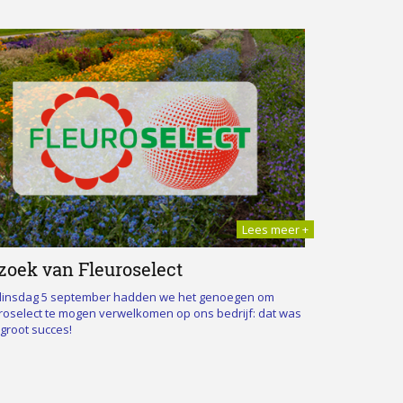
read more +
Lees meer +
zoek van Fleuroselect
dinsdag 5 september hadden we het genoegen om
roselect te mogen verwelkomen op ons bedrijf: dat was
groot succes!