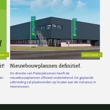
ore +
eer +
read more +
Lees meer +
t!
Nieuwbouwplannen definitief.
De directie van Pieterpikzonen heeft de
an
nieuwbouwplannen officieel ondertekend. De geplande
uitbreiding zal plaatsvinden op locatie aan de Vulcanus in
Heerenveen.