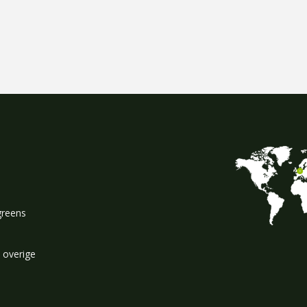
greens
 overige