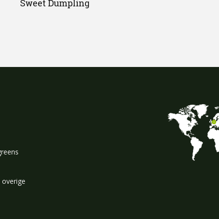
Sweet Dumpling
greens
 overige