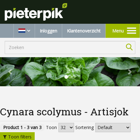
Inloggen
Klantenoverzicht
Menu
Toggle
navigation
Cynara scolymus - Artisjok
Product 1 - 3 van 3
Toon
Sortering
Toon filters