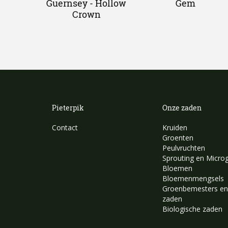
Guernsey - Hollow
Gem
Crown
Pieterpik
Onze zaden
Contact
Kruiden
Groenten
Peulvruchten
Sprouting en Micro
Bloemen
Bloemenmengsels
Groenbemesters en
zaden
Biologische zaden