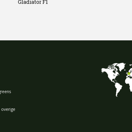
Gladiator F1
greens
 overige